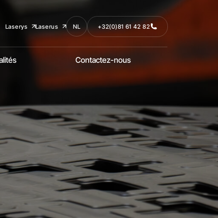
Laserys
Laserus
NL
+32(0)81 61 42 82
lités
Contactez-nous