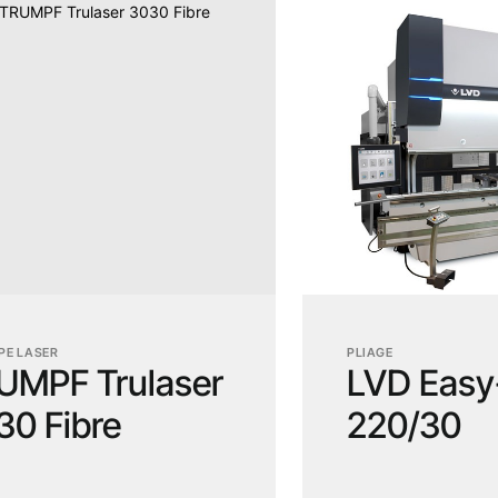
PE LASER
PLIAGE
UMPF Trulaser
LVD Easy
30 Fibre
220/30