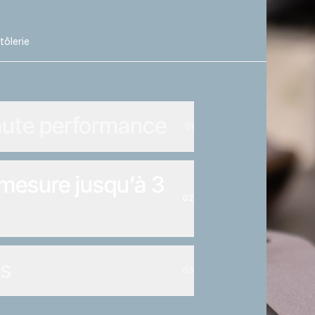
tôlerie
aute performance
01
 mesure jusqu’à 3
02
es
03