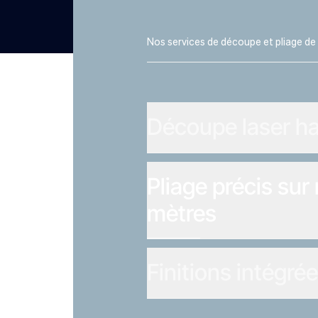
Nos services de découpe et pliage de 
Découpe laser h
Pliage précis sur
mètres
Finitions intégré