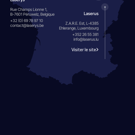
Rue Champs Lionne 1,
Laserus
B-7601 Péruwelz, Belgique
+32 (0) 69 78 97 10
Z.A.R.E. Est, L-4385
contact@laserys.be
Ehlerange, Luxembourg
+352 26 55 381
info@laserus.lu
Visiter le site