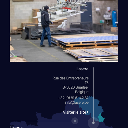
Lasere
Rue des Entrepreneurs
17,
B-5020 Suarlée,
Belgique
+32 (0) 81 61 42 82
info@lasere.be
Visiter le site
Laserys