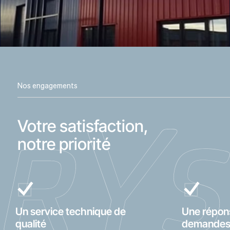
Nos engagements
Votre satisfaction,
notre priorité
Un service technique de
Une répon
qualité
demandes