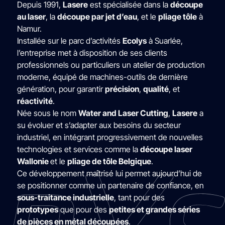
Depuis 1991,
Lasere
est spécialisée dans la
découpe
au laser
, la
découpe par jet d’eau
, et le
pliage tôle
à
Namur.
Installée sur le parc d’activités
Ecolys
à Suarlée,
l’entreprise met à disposition de ses clients
professionnels ou particuliers un atelier de production
moderne, équipé de machines-outils de dernière
génération, pour garantir
précision
,
qualité
, et
réactivité
.
Née sous le nom
Water and Laser Cutting
,
Lasere
a
su évoluer et s’adapter aux besoins du secteur
industriel, en intégrant progressivement de nouvelles
technologies et services comme la
découpe laser
Wallonie
et le
pliage de tôle Belgique
.
Ce développement maîtrisé lui permet aujourd’hui de
se positionner comme un partenaire de confiance, en
sous-traitance industrielle
, tant pour des
prototypes
que pour des
petites et grandes séries
de pièces en métal découpées
.